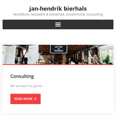
Skip
jan-hendrik bierhals
to
content
Mobilfunk, Netzwerk & Sicherheit, SmartHome, Consulting
Consulting
Wir beraten Sie gerne.
READ MORE